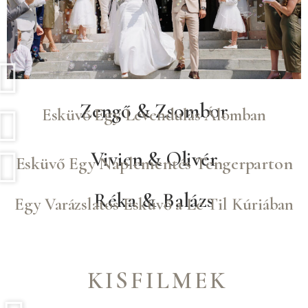
Zengő & Zsombor
Esküvő Egy Levendulás Álomban
Vivien & Olivér
Esküvő Egy Naplementés Tengerparton
Réka & Balázs
Egy Varázslatos Esküvő a Le Til Kúriában
KISFILMEK