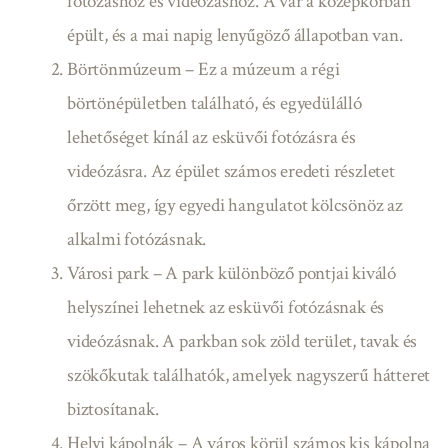
fotózáshoz és videózáshoz. A vár a középkorban
épült, és a mai napig lenyűgöző állapotban van.
Börtönmúzeum – Ez a múzeum a régi
börtönépületben található, és egyedülálló
lehetőséget kínál az esküvői fotózásra és
videózásra. Az épület számos eredeti részletet
őrzött meg, így egyedi hangulatot kölcsönöz az
alkalmi fotózásnak.
Városi park – A park különböző pontjai kiváló
helyszínei lehetnek az esküvői fotózásnak és
videózásnak. A parkban sok zöld terület, tavak és
szökőkutak találhatók, amelyek nagyszerű hátteret
biztosítanak.
Helyi kápolnák – A város körül számos kis kápolna