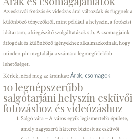
Árak és csomagajánlatok
Az esküvői fotózás és videózás árai változóak és függnek a
különböző tényezőktől, mint például a helyszín, a fotózási
időtartam, a kiegészítő szolgáltatások stb. A csomagjaink
átfogóak és különböző igényekhez alkalmazkodnak, hogy
minden pár megtalálja a számára legmegfelelőbb
lehetőséget.
Árak, csomagok
Kérlek, nézd meg az árainkat:
10 legnépszerűbb
salgótarjáni helyszín esküvői
fotózáshoz és videózáshoz
Salgó vára – A város egyik legismertebb épülete,
amely nagyszerű hátteret biztosít az esküvői