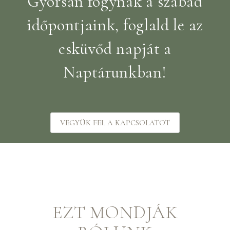
Gyorsan fogynak a szabad
időpontjaink, foglald le az
esküvőd napját a
Naptárunkban!
VEGYÜK FEL A KAPCSOLATOT
EZT MONDJÁK