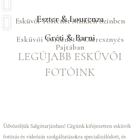
Eszter & Lourenza
Esküvői Történet Minden Színben
Gréti & Barni
Esküvői Történet a Cseresznyés
Pajtában
LEGÚJABB ESKÜVŐI
FOTÓINK
Üdvözöljük Salgótarjánban! Cégünk kifejezetten esküvői
fotózás és videózás szolgáltatásokra specializálódott, és