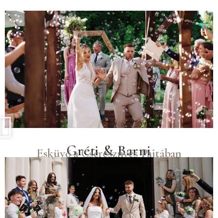
Gréti & Barni
Esküvő a Cseresznyés Pajtában