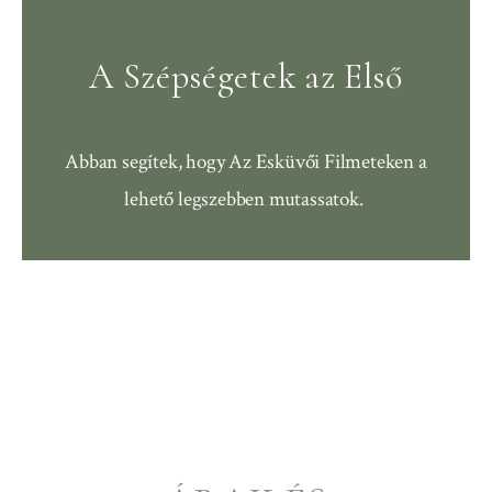
A Szépségetek az Első
Abban segítek, hogy
Az Esküvői Filmeteken a
lehető legszebben mutassatok.