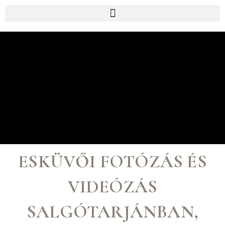
p to content
ESKÜVŐI FOTÓZÁS ÉS
VIDEÓZÁS
SALGÓTARJÁNBAN,