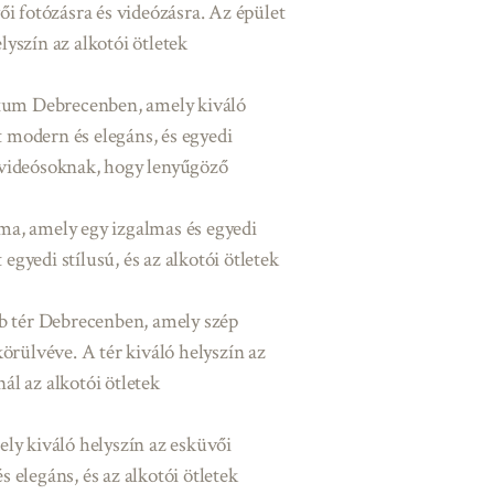
i fotózásra és videózásra. Az épület
lyszín az alkotói ötletek
um Debrecenben, amely kiváló
t modern és elegáns, és egyedi
s videósoknak, hogy lenyűgöző
 amely egy izgalmas és egyedi
egyedi stílusú, és az alkotói ötletek
b tér Debrecenben, amely szép
örülvéve. A tér kiváló helyszín az
ál az alkotói ötletek
ly kiváló helyszín az esküvői
s elegáns, és az alkotói ötletek