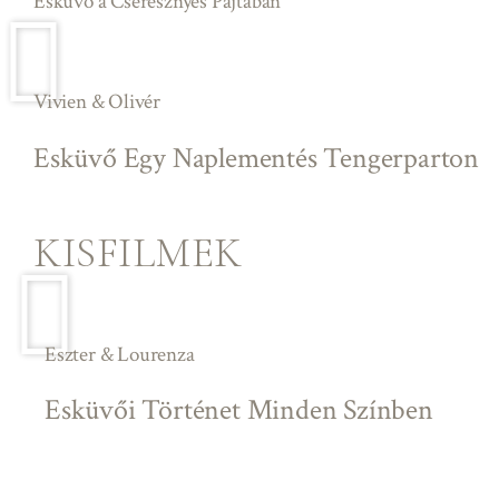
Esküvő a Cseresznyés Pajtában
Vivien & Olivér
Esküvő Egy Naplementés Tengerparton
KISFILMEK
Eszter & Lourenza
Esküvői Történet Minden Színben