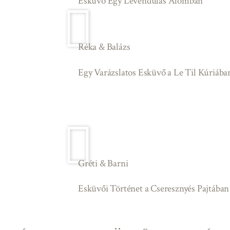
Esküvő Egy Levendulás Álomban
Réka & Balázs
Egy Varázslatos Esküvő a Le Til Kúriába
Gréti & Barni
Esküvői Történet a Cseresznyés Pajtában