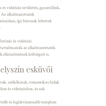
 és videózás területén, garantáljuk,
 Az alkalmazottaink
eózásban, így biztosak lehettek
.
otózás és videózás
 tartalmazzák az alkalmazottaink
 elkészítésének költségeit is.
elyszín esküvői
avak, szökőkutak, romantikus hidak
áshoz és videózáshoz, és sok
.
rtebb és leglátványosabb templom