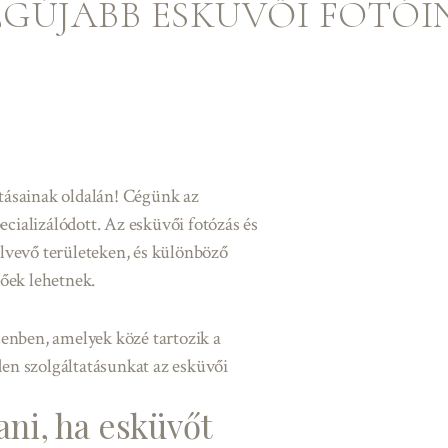
EGÚJABB ESKÜVŐI FOTÓI
tásainak oldalán! Cégünk az
cializálódott. Az esküvői fotózás és
ülvevő területeken, és különböző
őek lehetnek.
cenben, amelyek közé tartozik a
en szolgáltatásunkat az esküvői
ni, ha esküvőt