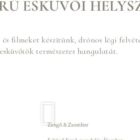
ERŰ ESKÜVŐI HELYS
s filmeket készítünk, drónos légi felvét
 esküvőtök természetes hangulatát.
Zengő & Zsombor