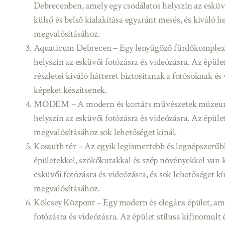
Debrecenben, amely egy csodálatos helyszín az esküvő
külső és belső kialakítása egyaránt mesés, és kiváló he
megvalósításához.
Aquaticum Debrecen – Egy lenyűgöző fürdőkomplex
helyszín az esküvői fotózásra és videózásra. Az épüle
részletei kiváló hátteret biztosítanak a fotósoknak é
képeket készítsenek.
MODEM – A modern és kortárs művészetek múzeuma,
helyszín az esküvői fotózásra és videózásra. Az épület 
megvalósításához sok lehetőséget kínál.
Kossuth tér – Az egyik legismertebb és legnépszerűb
épületekkel, szökőkutakkal és szép növényekkel van k
esküvői fotózásra és videózásra, és sok lehetőséget kín
megvalósításához.
Kölcsey Központ – Egy modern és elegáns épület, ame
fotózásra és videózásra. Az épület stílusa kifinomult é