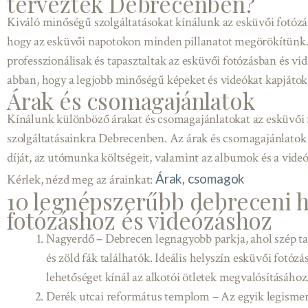
terveztek Debrecenben?
Kiváló minőségű szolgáltatásokat kínálunk az esküvői fotózás
hogy az esküvői napotokon minden pillanatot megörökítünk.
professzionálisak és tapasztaltak az esküvői fotózásban és vid
abban, hogy a legjobb minőségű képeket és videókat kapjátok
Árak és csomagajánlatok
Kínálunk különböző árakat és csomagajánlatokat az esküvői f
szolgáltatásainkra Debrecenben. Az árak és csomagajánlatok
díját, az utómunka költségeit, valamint az albumok és a videók
Árak, csomagok
Kérlek, nézd meg az árainkat:
10 legnépszerűbb debreceni h
fotózáshoz és videózáshoz
Nagyerdő – Debrecen legnagyobb parkja, ahol szép t
és zöld fák találhatók. Ideális helyszín esküvői fotóz
lehetőséget kínál az alkotói ötletek megvalósításához
Derék utcai református templom – Az egyik legisme