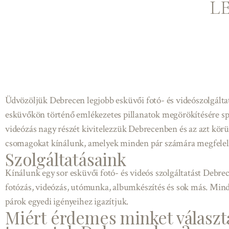
L
Üdvözöljük Debrecen legjobb esküvői fotó- és videószolgálta
esküvőkön történő emlékezetes pillanatok megörökítésére spe
videózás nagy részét kivitelezzük Debrecenben és az azt kör
csomagokat kínálunk, amelyek minden pár számára megfelel
Szolgáltatásaink
Kínálunk egy sor esküvői fotó- és videós szolgáltatást Debre
fotózás, videózás, utómunka, albumkészítés és sok más. Mind
párok egyedi igényeihez igazítjuk.
Miért érdemes minket választa