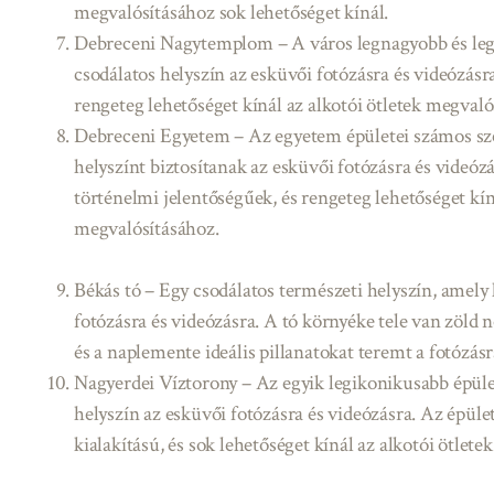
megvalósításához sok lehetőséget kínál.
Debreceni Nagytemplom – A város legnagyobb és le
csodálatos helyszín az esküvői fotózásra és videózásra
rengeteg lehetőséget kínál az alkotói ötletek megvaló
Debreceni Egyetem – Az egyetem épületei számos szép
helyszínt biztosítanak az esküvői fotózásra és videóz
történelmi jelentőségűek, és rengeteg lehetőséget kín
megvalósításához.
Békás tó – Egy csodálatos természeti helyszín, amely 
fotózásra és videózásra. A tó környéke tele van zöld 
és a naplemente ideális pillanatokat teremt a fotózásr
Nagyerdei Víztorony – Az egyik legikonikusabb épül
helyszín az esküvői fotózásra és videózásra. Az épül
kialakítású, és sok lehetőséget kínál az alkotói ötlet