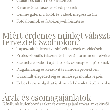
Családi és baráti fotók készítése
Kreatív és stílusos esküvői portrék
Online galéria a fotók és videók megosztására
Fotóalbumok és fotókönyvek készítése
Miért érdemes minket választa
terveztek Szolnokon?
Tapasztalt és kreatív esküvői fotósok és videósok
Professzionális felszerelés használata minden felvéte
Személyre szabott ajánlatok és csomagok a pároknak
Rugalmasság és kreativitás minden projektben
Garantált elégedettség és minőségi munkavégzés
Teljes körű szolgáltatások az előkészületektől az esk
Árak és csomagajánlatok
Kínálunk különböző árakat és csomagajánlatokat az esküvői f