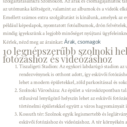
szolgáltatásainkra Szolnokon. Az árak és csomagajánlatok tar
az utómunka költségeit, valamint az albumok és a videók elkés
Emellett számos extra szolgáltatást is kínálunk, amelyek az 
például képeslapok, nyomtatott fotóalbumok, drón felvételek,
mindig igyekszünk a legjobb minőséget nyújtani ügyfeleinkn
Árak, csomagok
Kérlek, nézd meg az árainkat:
10 legnépszerűbb szolnoki he
fotózáshoz és videózáshoz
Tiszaligeti Stadion: Az egykori labdarúgó stadion az
rendezvénynek is otthont adott, így esküvői fotózásho
lehet a modern épületekkel, zöld parkosítással és sok
Szolnoki Városháza: Az épület a városközpontban talá
stílusával lenyűgöző helyszín lehet az esküvői fotóz
történelmi épületekkel együtt a város hagyományait i
Kossuth tér: Szolnok egyik legismertebb és leglátván
esküvői fotózáshoz és videózáshoz. A tér környékén 