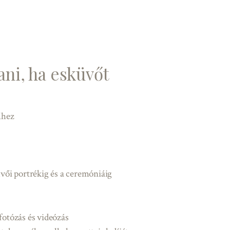
ni, ha esküvőt
lhez
üvői portrékig és a ceremóniáig
otózás és videózás