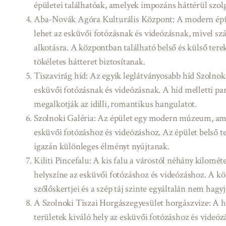
épületei találhatóak, amelyek impozáns háttérül szol
Aba-Novák Agóra Kulturális Központ: A modern épü
lehet az esküvői fotózásnak és videózásnak, mivel sz
alkotásra. A központban található belső és külső ter
tökéletes hátteret biztosítanak.
Tiszavirág híd: Az egyik leglátványosabb híd Szolnoko
esküvői fotózásnak és videózásnak. A híd melletti par
megalkotják az idilli, romantikus hangulatot.
Szolnoki Galéria: Az épület egy modern múzeum, amel
esküvői fotózáshoz és videózáshoz. Az épület belső te
igazán különleges élményt nyújtanak.
Kiliti Pincefalu: A kis falu a várostól néhány kilométe
helyszíne az esküvői fotózáshoz és videózáshoz. A kör
szőlőskertjei és a szép táj szinte egyáltalán nem hagy
A Szolnoki Tiszai Horgászegyesület horgászvize: A h
területek kiváló hely az esküvői fotózáshoz és videóz