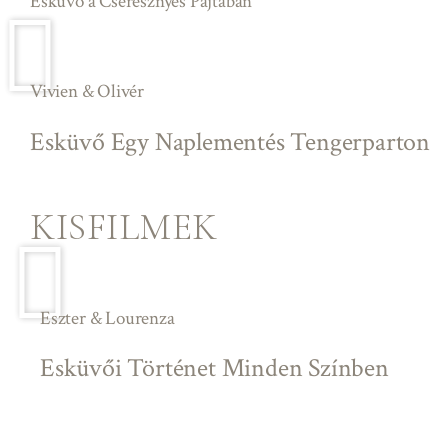
Esküvő a Cseresznyés Pajtában
Vivien & Olivér
Esküvő Egy Naplementés Tengerparton
KISFILMEK
Eszter & Lourenza
Esküvői Történet Minden Színben