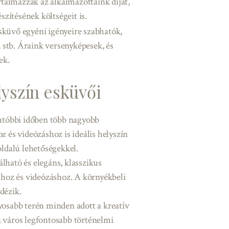
talmazzák az alkalmazottaink díját,
zítésének költségeit is.
esküvő egyéni igényeire szabhatók,
 stb. Áraink versenyképesek, és
ek.
lyszín esküvői
 utóbbi időben több nagyobb
z és videózáshoz is ideális helyszín
oldalú lehetőségekkel.
lható és elegáns, klasszikus
áshoz és videózáshoz. A környékbeli
dézik.
yosabb terén minden adott a kreatív
a város legfontosabb történelmi