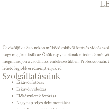
L
Üdvözöljük a Szolnokon működő esküvői fotós és videós szol
hogy megörökítsük az Önök nagy napjának minden élményét é
megmaradjon a csodálatos emlékezésükben. Professzionális 
lehető legjobb eredményt érjük el.
Szolgáltatásaink
Esküvői fotózás
Esküvői videózás
Előkészületek fotózása
Nagy nap teljes dokumentálása