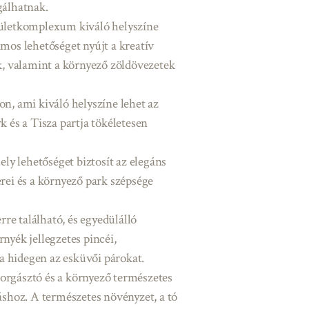
gálhatnak.
letkomplexum kiváló helyszíne
ámos lehetőséget nyújt a kreatív
ek, valamint a környező zöldövezetek
n, ami kiváló helyszíne lehet az
k és a Tisza partja tökéletesen
y lehetőséget biztosít az elegáns
rei és a környező park szépsége
rre található, és egyedülálló
nyék jellegzetes pincéi,
ja hidegen az esküvői párokat.
orgásztó és a környező természetes
áshoz. A természetes növényzet, a tó