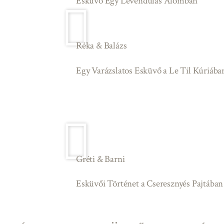
Esküvő Egy Levendulás Álomban
Réka & Balázs
Egy Varázslatos Esküvő a Le Til Kúriába
Gréti & Barni
Esküvői Történet a Cseresznyés Pajtában