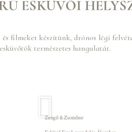
ERŰ ESKÜVŐI HELYS
s filmeket készítünk, drónos légi felvét
 esküvőtök természetes hangulatát.
Zengő & Zsombor