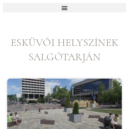
p to content
ESKÜVŐI HELYSZÍNEK
SALGÓTARJÁN