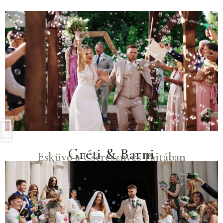
Gréti & Barni
Esküvő a Cseresznyés Pajtában