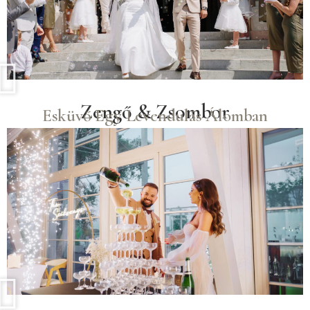
Zengő & Zsombor
Esküvő Egy Levendulás Álomban