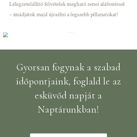
Lélegzetelállító felvételek megható zenei aláfestéssel
– imádjátok majd újraélni a legszebb pillanatokat!
Gyorsan fogynak a szabad
időpontjaink, foglald le az
esküvőd napját a
Naptárunkban!