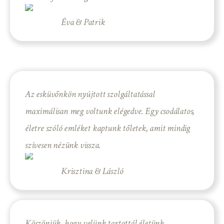
Éva & Patrik
Az esküvőnkön nyújtott szolgáltatással
maximálisan meg voltunk elégedve. Egy csodálatos,
életre szóló emléket kaptunk tőletek, amit mindig
szívesen nézünk vissza.
Krisztina & László
Köszönjük, hogy velünk tartottál életünk