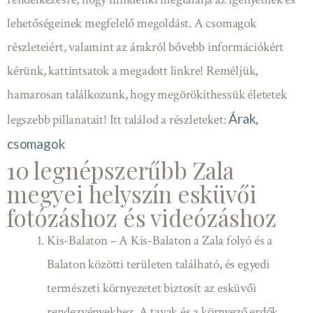
lehetőségeinek megfelelő megoldást. A csomagok
részleteiért, valamint az árakról bővebb információkért
kérünk, kattintsatok a megadott linkre! Reméljük,
hamarosan találkozunk, hogy megörökíthessük életetek
Árak,
legszebb pillanatait! Itt találod a részleteket:
csomagok
10 legnépszerűbb Zala
megyei helyszín esküvői
fotózáshoz és videózáshoz
Kis-Balaton – A Kis-Balaton a Zala folyó és a
Balaton közötti területen található, és egyedi
természeti környezetet biztosít az esküvői
rendezvényekhez. A tavak és a környező erdők