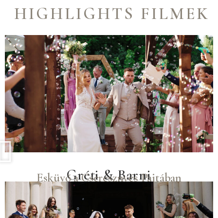
HIGHLIGHTS FILMEK
Gréti & Barni
Esküvő a Cseresznyés Pajtában