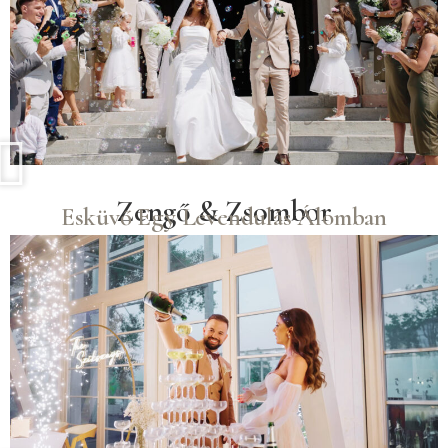
Zengő & Zsombor
Esküvő Egy Levendulás Álomban