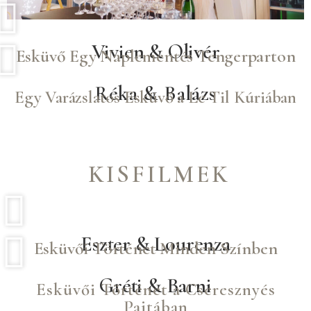
Vivien & Olivér
Esküvő Egy Naplementés Tengerparton
Réka & Balázs
Egy Varázslatos Esküvő a Le Til Kúriában
KISFILMEK
Eszter & Lourenza
Esküvői Történet Minden Színben
Gréti & Barni
Esküvői Történet a Cseresznyés
Pajtában