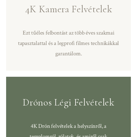
4K Kamera Felvételek
Ezt tűéles felbontást az több éves szakmai
tapasztalattal és a legprofi filmes technikákkal
garantálom.
Drónos Légi Felvételek
4K Drón felvételek a helyszínről, a
templomról, rólatok, és amiről csak