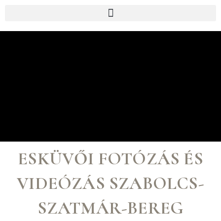
p to content
ESKÜVŐI FOTÓZÁS ÉS
VIDEÓZÁS SZABOLCS-
SZATMÁR-BEREG