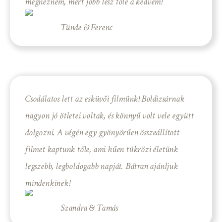
megnézném, mert jobb lesz tőle a kedvem!
Tünde & Ferenc
Csodálatos lett az esküvői filmünk! Boldizsárnak
nagyon jó ötletei voltak, és könnyű volt vele együtt
dolgozni. A végén egy gyönyörűen összeállított
filmet kaptunk tőle, ami hűen tükrözi életünk
legszebb, legboldogabb napját. Bátran ajánljuk
mindenkinek!
Szandra & Tamás