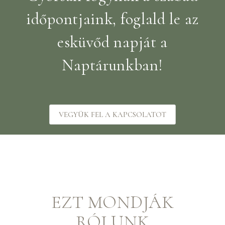
időpontjaink, foglald le az
esküvőd napját a
Naptárunkban!
VEGYÜK FEL A KAPCSOLATOT
EZT MONDJÁK
RÓLUNK