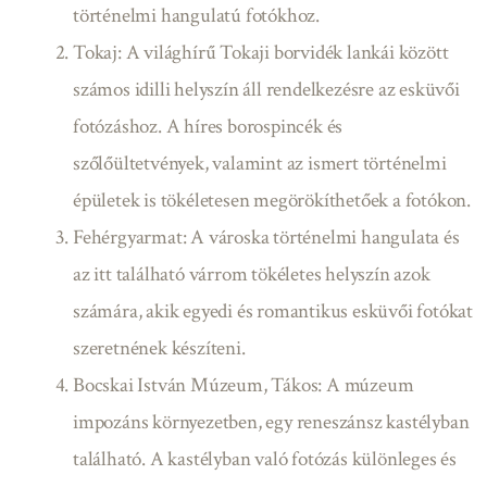
történelmi hangulatú fotókhoz.
Tokaj: A világhírű Tokaji borvidék lankái között
számos idilli helyszín áll rendelkezésre az esküvői
fotózáshoz. A híres borospincék és
szőlőültetvények, valamint az ismert történelmi
épületek is tökéletesen megörökíthetőek a fotókon.
Fehérgyarmat: A városka történelmi hangulata és
az itt található várrom tökéletes helyszín azok
számára, akik egyedi és romantikus esküvői fotókat
szeretnének készíteni.
Bocskai István Múzeum, Tákos: A múzeum
impozáns környezetben, egy reneszánsz kastélyban
található. A kastélyban való fotózás különleges és