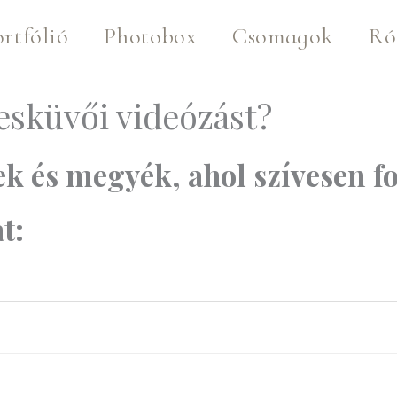
rtfólió
Photobox
Csomagok
Ró
esküvői videózást?
k és megyék, ahol szívesen f
t: