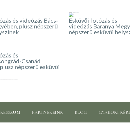
ózás és videózás Bács-
Esküvői fotózás és
yében, plusz népszerű
videózás Baranya Megy
yszínek
népszerű esküvői helys
nvedéllyel rendelkezünk az esküvői fotózás és videózás terén, és számos…
Üdvözlöm Önöket Baranya megye egyik legtapasztaltabb esküvői fotósa, videósa oldalán! Célunk, hogy megörökítsük az Önök nagy napjának minden pillanatát, és a lehető legemlékezetesebb képeket és…
ózás és
songrád-Csanád
plusz népszerű esküvői
deós csapatunk kreatív megoldásokkal dolgozik, hogy a lehető legjobb eredményt…
PRESSZUM
PARTNEREINK
BLOG
GYAKORI KÉR