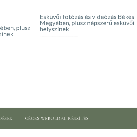
Esküvői fotózás és videózás Békés
Megyében, plusz népszerű esküvői
ében, plusz
helyszínek
zínek
Üdvözlöm, én vagyok a Békés megyei esküvői fotós és videós! Szenvedélyem az életöröm, az emberi kapcsolatok és az örömteli pillanatok megörökítése. Célom az, hogy az…
DÉSEK
CÉGES WEBOLDAL KÉSZÍTÉS