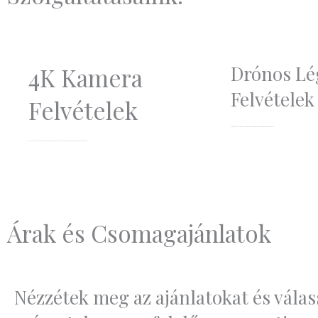
Drónos Lé
4K Kamera
Felvételek
Felvételek
4K Drón felvételek a helyszínről, a templomról, rólatok, és amiről csak szeretnétek.
Ezt tűéles felbontást az több éves szakmai tapasztalattal és a legprofi filmes technikákkal garantálom.
Árak és Csomagajánlatok
Nézzétek meg az ajánlatokat és válas