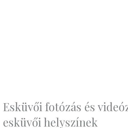
Esküvői fotózás és vide
esküvői helyszínek