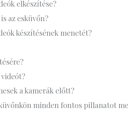
ideók elkészítése?
 is az esküvőn?
ideók készítésének menetét?
tésére?
 videót?
esek a kamerák előtt?
esküvőnkön minden fontos pillanatot m