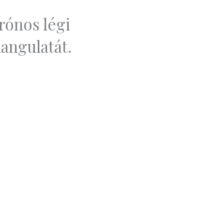
rónos légi
angulatát.