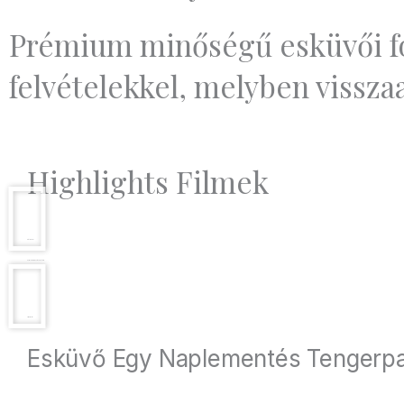
Prémium minőségű esküvői fot
felvételekkel, melyben vissz
Highlights Filmek
Gréti & Barni
Esküvő a Cseresznyés Pajtában
Vivien & Olivér
Esküvő Egy Naplementés Tengerpa