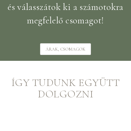
és válasszátok ki a számotokra
megfelelő csomagot!
ÁRAK, CSOMAGOK
ÍGY TUDUNK EGYÜTT
DOLGOZNI