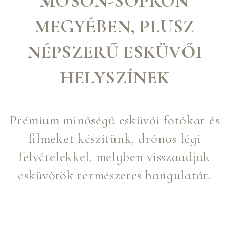
MOSON-SOPRON
MEGYÉBEN, PLUSZ
NÉPSZERŰ ESKÜVŐI
HELYSZÍNEK
Prémium minőségű esküvői fotókat és
filmeket készítünk, drónos légi
felvételekkel, melyben visszaadjuk
esküvőtök természetes hangulatát.