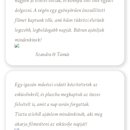
nagyon jó ötletei voltak, és könnyű volt vele együtt
dolgozni. A végén egy gyönyörűen összeállított
filmet kaptunk tőle, ami hűen tükrözi életünk
legszebb, legboldogabb napját. Bátran ajánljuk
mindenkinek!
Szandra & Tamás
Egy igazán művészi videót készítettetek az
esküvőnkről, és pluszba megkaptuk az összes
felvételt is, amit a nap során forgattak.
Tiszta szívből ajánlom mindenkinek, aki meg
akarja filmesíteni az esküvője napját!