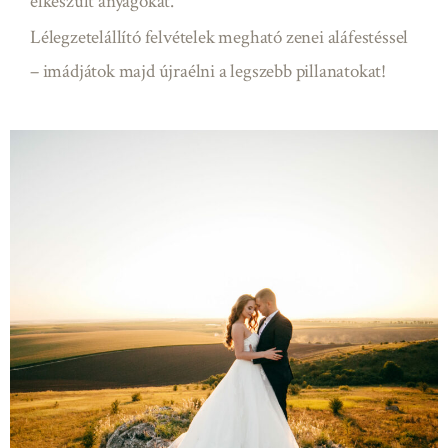
elkészült anyagokat.
Lélegzetelállító felvételek megható zenei aláfestéssel
– imádjátok majd újraélni a legszebb pillanatokat!