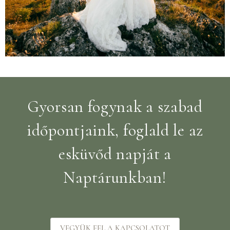
Gyorsan fogynak a szabad
időpontjaink, foglald le az
esküvőd napját a
Naptárunkban!
VEGYÜK FEL A KAPCSOLATOT