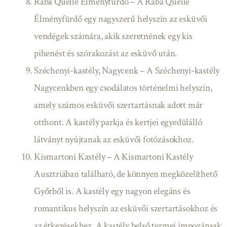
Rába Quelle Élményfürdő – A Rába Quelle
Élményfürdő egy nagyszerű helyszín az esküvői
vendégek számára, akik szeretnének egy kis
pihenést és szórakozást az esküvő után.
Széchenyi-kastély, Nagycenk – A Széchenyi-kastély
Nagycenkben egy csodálatos történelmi helyszín,
amely számos esküvői szertartásnak adott már
otthont. A kastély parkja és kertjei egyedülálló
látványt nyújtanak az esküvői fotózásokhoz.
Kismartoni Kastély – A Kismartoni Kastély
Ausztriában található, de könnyen megközelíthető
Győrből is. A kastély egy nagyon elegáns és
romantikus helyszín az esküvői szertartásokhoz és
az étkezésekhez. A kastély belső termei impozánsak