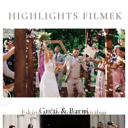
HIGHLIGHTS FILMEK
Gréti & Barni
Esküvő a Cseresznyés Pajtában