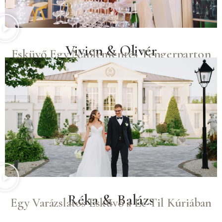
Vivien & Olivér
Esküvő Egy Naplementés Tengerparton
Réka & Balázs
Egy Varázslatos Esküvő a Le Til Kúriában