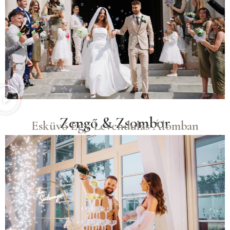
Zengő & Zsombor
Esküvő Egy Levendulás Álomban