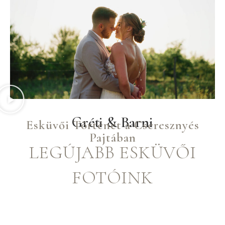
Gréti & Barni
Esküvői Történet a Cseresznyés
Pajtában
LEGÚJABB ESKÜVŐI
FOTÓINK