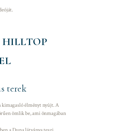
deóját.
 HILLTOP
EL
s terek
 kimagasló élményt nyújt. A
nyörűen ömlik be, ami önmagában
ben a Duna látványa teszi