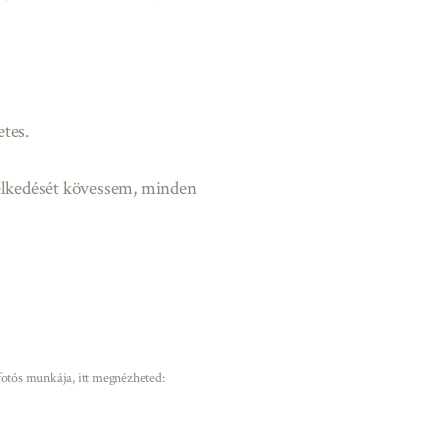
etes.
selkedését kövessem, minden
a fotós munkája, itt megnézheted: