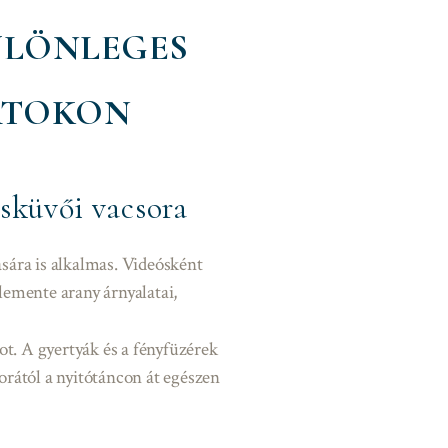
KÜLÖNLEGES
RTOKON
sküvői vacsora
sára is alkalmas. Videósként
lemente arany árnyalatai,
ot. A gyertyák és a fényfüzérek
rától a nyitótáncon át egészen