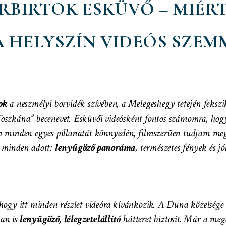
RBIRTOK ESKÜVŐ – MIÉR
A HELYSZÍN VIDEÓS SZEM
ok
a neszmélyi borvidék szívében, a Melegeshegy tetején fekszik
oszkána” becenevet. Esküvői videósként fontos számomra, hogy
m minden egyes pillanatát könnyedén, filmszerűen tudjam megö
 minden adott:
lenyűgöző panoráma
, természetes fények és jól
hogy itt minden részlet videóra kívánkozik. A Duna közelség
an is
lenyűgöző, lélegzetelállító
hátteret biztosít. Már a meg