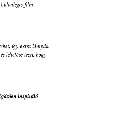
különleges film
reket, így extra lámpák
s lehetővé teszi, hogy
gözően inspiráló