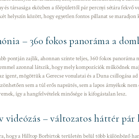
ény és társasága eközben a főépülettől pár percnyi sétára fekvő 
ét helyszín között, hogy egyetlen fontos pillanat se maradjon ki
ónia – 360 fokos panoráma a dom
b pontján zajlik, ahonnan szinte teljes, 360 fokos panoráma n
 szemmel azonnal látszik, hogy mely kompozíciók működnek majd
az igent, mögöttük a Gerecse vonulatai és a Duna csillogása ad
szönhetően sem a túl erős napsütés, sem a lapos árnyékok nem
remek, így a hangfelvételek minősége is kifogástalan lesz.
v videózás – változatos háttér pár 
, hogy a Hilltop Borbirtok területén belül több különböző ha