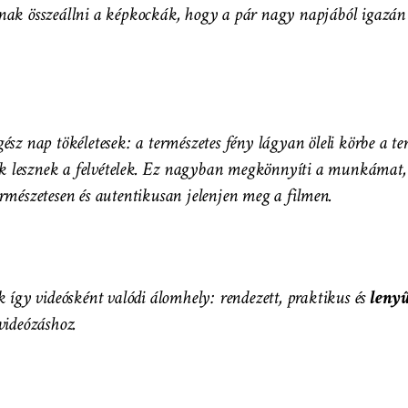
nak összeállni a képkockák, hogy a pár nagy napjából igazán 
ész nap tökéletesek: a természetes fény lágyan öleli körbe a te
sek lesznek a felvételek. Ez nagyban megkönnyíti a munkámat, é
rmészetesen és autentikusan jelenjen meg a filmen.
k így videósként valódi álomhely: rendezett, praktikus és
lenyű
videózáshoz.