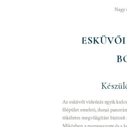
Nagy m
ESKÜVŐI
B
Készül
Az esküvői videózás egyik kulc
főépület emeleti, dunai panorám
tökéletes megvilágítást biztosít
Miközben a menyasszony és a ko