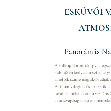
ESKÜVŐI V
ATMOS
Panorámás Nag
A Hilltop Borbirtok egyik legs
különösen kedvelem ezt a helysz
amelyek szinte maguktól adják 
A finom világítás és a rusztiku
tovább emelik a terem vizuális 
a tortavágásig tartó eseményeke