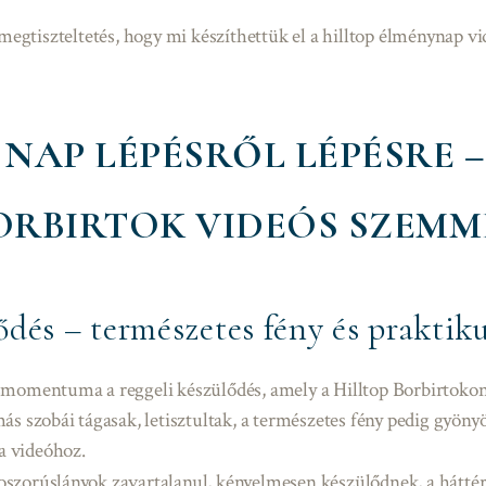
egtiszteltetés, hogy mi készíthettük el a hilltop élménynap vi
 NAP LÉPÉSRŐL LÉPÉSRE –
ORBIRTOK VIDEÓS SZEMM
ődés – természetes fény és praktiku
smomentuma a reggeli készülődés, amely a Hilltop Borbirtokon
ás szobái tágasak, letisztultak, a természetes fény pedig gyö
 a videóhoz.
szorúslányok zavartalanul, kényelmesen készülődnek, a háttér