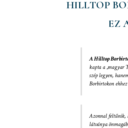
HILLTOP BO
EZ 
A Hilltop Borbirt
kapta a „magyar T
szép legyen, hane
Borbirtokon ehhez
Azonnal feltűnik, 
látványa önmagáb