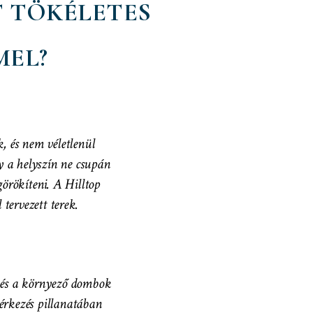
T TÖKÉLETES
MEL?
, és nem véletlenül
 a helyszín ne csupán
rökíteni. A Hilltop
 tervezett terek.
e és a környező dombok
érkezés pillanatában