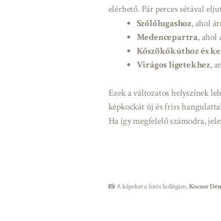
elérhető. Pár perces sétával elj
Szőlőlugashoz
, ahol á
Medencepartra
, ahol
Kőszökőkúthoz és ke
Virágos ligetekhez
, a
Ezek a változatos helyszínek le
képkockát új és friss hangulatta
Ha így megfelelő számodra, jelez
📸 A képeket a fotós kollégám,
Kocsor Dén