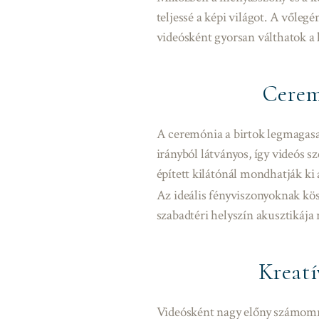
teljessé a képi világot. A vőleg
videósként gyorsan válthatok a k
Cerem
A ceremónia a birtok legmagasab
irányból látványos, így videós
épített kilátónál mondhatják ki 
Az ideális fényviszonyoknak kö
szabadtéri helyszín akusztikája 
Kreatí
Videósként nagy előny számomra