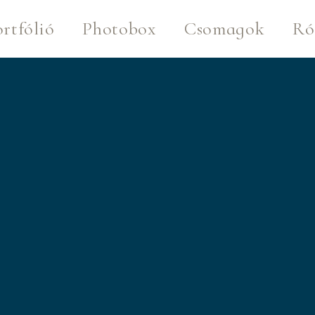
rtfólió
Photobox
Csomagok
Ró