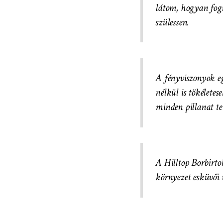
látom, hogyan fog
szülessen.
A fényviszonyok eg
nélkül is tökélete
minden pillanat te
A Hilltop Borbirto
környezet esküvői 