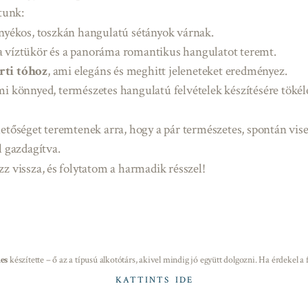
utunk:
rnyékos, toszkán hangulatú sétányok várnak.
 a víztükör és a panoráma romantikus hangulatot teremt.
rti tóhoz
, ami elegáns és meghitt jeleneteket eredményez.
mi könnyed, természetes hangulatú felvételek készítésére tökél
hetőséget teremtenek arra, hogy a pár természetes, spontán vi
l gazdagítva.
z vissza, és folytatom a harmadik résszel!
es
készítette – ő az a típusú alkotótárs, akivel mindig jó együtt dolgozni. Ha érdekel 
KATTINTS IDE