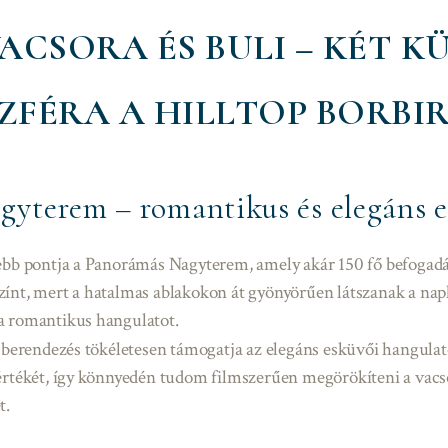
ACSORA ÉS BULI – KÉT 
ZFÉRA A HILLTOP BORBI
yterem – romantikus és elegáns e
zebb pontja a Panorámás Nagyterem, amely akár 150 fő befogadá
ínt, mert a hatalmas ablakokon át gyönyörűen látszanak a nap
a romantikus hangulatot.
s berendezés tökéletesen támogatja az elegáns esküvői hangulat
értékét, így könnyedén tudom filmszerűen megörökíteni a vacso
t.