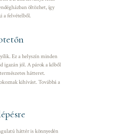
vendégházban öltözhet, így
 a felvételből.
btetőn
yílik. Ez a helyszín minden
 igazán jól. A párok a kőből
 természetes hátteret.
 okoznak kihívást. Továbbá a
lépésre
ngulatú háttér is könnyedén