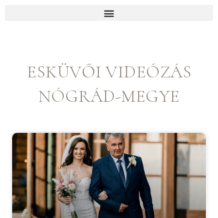
p to content
ESKÜVŐI VIDEÓZÁS
NÓGRÁD-MEGYE