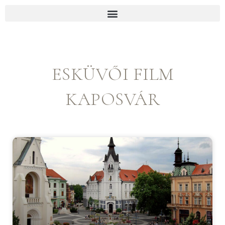
p to content
ESKÜVŐI FILM
KAPOSVÁR